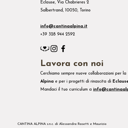
Eclause, Via Chabrieres 2
Salbertrand, 10050, Torino
info@cantinaalpina.it
+39 328 944 2592
Lavora con noi
Cerchiamo sempre nuove collaborazioni per la
Alpina
e
per i
progetti di rinascita di
Eclaus
Mandaci il tuo
curriculum
a
info@cantinaalp
CANTINA ALPINA s.n.c. di Alessandra Rasetti e Maurizio