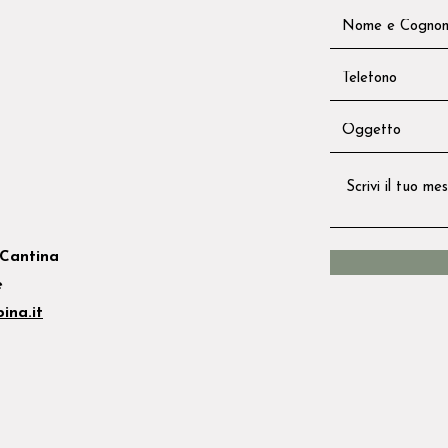
Cantina
e
ina.it