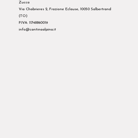
Zucca
Via Chabrieres 2, Frazione Eclause, 10050 Salbertrand
(TO)
P.IVA: 11748860019
info@cantinaalpina.it