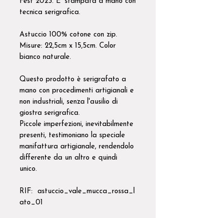
Fest 2023. E' stampata a mano con
tecnica serigrafica.
Astuccio 100% cotone con zip.
Misure: 22,5cm x 15,5cm. Color
bianco naturale.
Questo prodotto è serigrafato a
mano con procedimenti artigianali e
non industriali, senza l'ausilio di
giostra serigrafica.
Piccole imperfezioni, inevitabilmente
presenti, testimoniano la speciale
manifattura artigianale, rendendolo
differente da un altro e quindi
unico.
RIF: astuccio_vale_mucca_rossa_l
ato_01