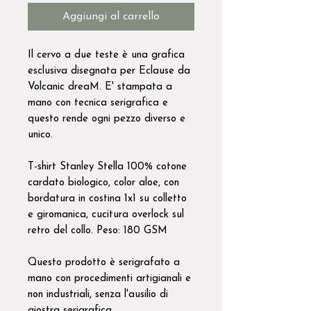
Aggiungi al carrello
Il cervo a due teste è una grafica
esclusiva disegnata per Eclause da
Volcanic dreaM. E' stampata a
mano con tecnica serigrafica e
questo rende ogni pezzo diverso e
unico.
T-shirt Stanley Stella 100% cotone
cardato biologico, color aloe, con
bordatura in costina 1x1 su colletto
e giromanica, cucitura overlock sul
retro del collo. Peso: 180 GSM
Questo prodotto è serigrafato a
mano con procedimenti artigianali e
non industriali, senza l'ausilio di
giostra serigrafica.