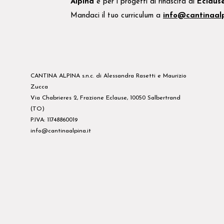
Alpina
e
per i
progetti di rinascita di
Eclaus
Mandaci il tuo
curriculum
a
info@cantinaalp
CANTINA ALPINA s.n.c. di Alessandra Rasetti e Maurizio
Zucca
Via Chabrieres 2, Frazione Eclause, 10050 Salbertrand
(TO)
P.IVA: 11748860019
info@cantinaalpina.it