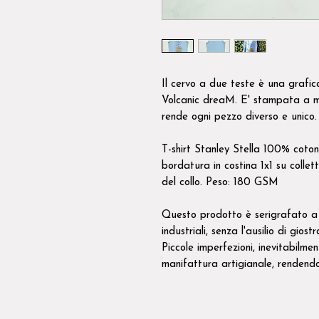
Il cervo a due teste è una grafi
Volcanic dreaM. E' stampata a m
rende ogni pezzo diverso e unico.
T-shirt Stanley Stella 100% coton
bordatura in costina 1x1 su collet
del collo. Peso: 180 GSM
Questo prodotto è serigrafato a 
industriali, senza l'ausilio di giost
Piccole imperfezioni, inevitabilme
manifattura artigianale, rendendo