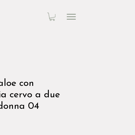
aloe con
ia cervo a due
 donna 04
zzo