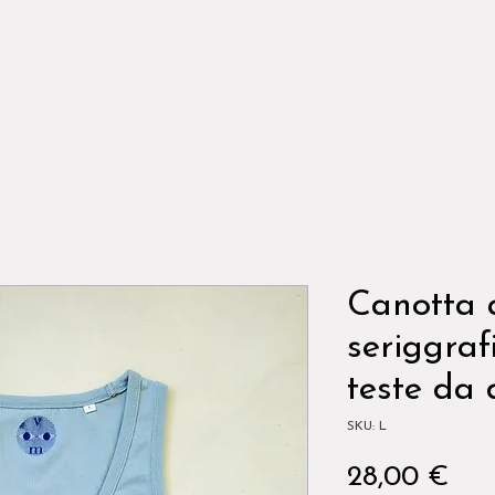
Canotta 
seriggraf
teste da
SKU: L
Pre
28,00 €