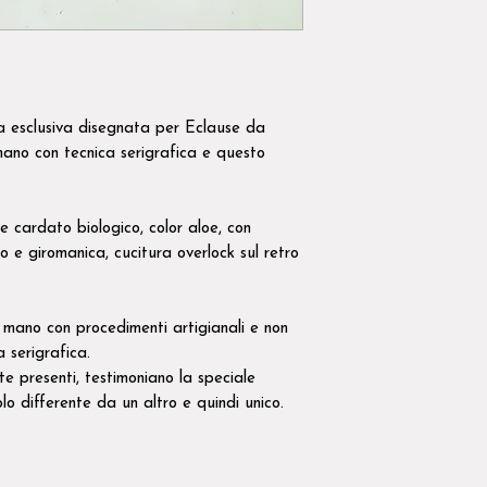
ca esclusiva disegnata per Eclause da
ano con tecnica serigrafica e questo
e cardato biologico, color aloe, con
to e giromanica, cucitura overlock sul retro
mano con procedimenti artigianali e non
ra serigrafica.
nte presenti, testimoniano la speciale
lo differente da un altro e quindi unico.