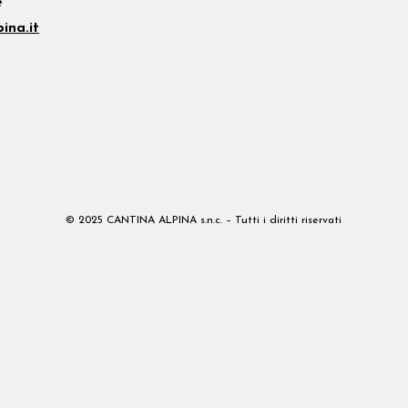
e
ina.it
© 2025 CANTINA ALPINA s.n.c. – Tutti i diritti riservati