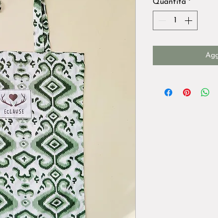
Quantità
*
Agg