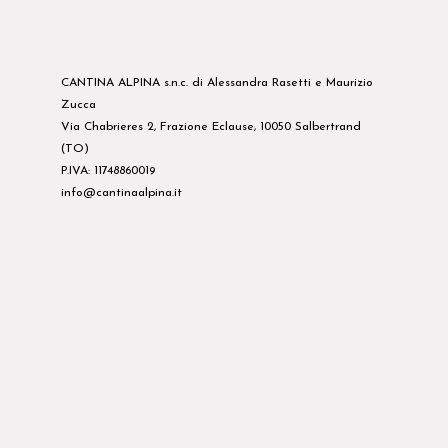
CANTINA ALPINA s.n.c. di Alessandra Rasetti e Maurizio
Zucca
Via Chabrieres 2, Frazione Eclause, 10050 Salbertrand
(TO)
P.IVA: 11748860019
info@cantinaalpina.it