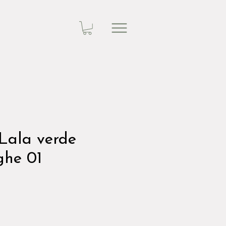
Lala verde
ighe 01
zzo