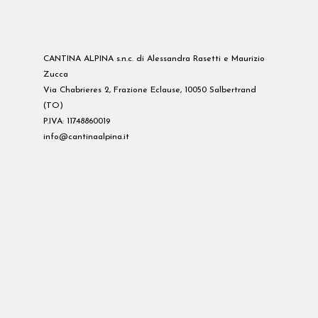
CANTINA ALPINA s.n.c. di Alessandra Rasetti e Maurizio
Zucca
Via Chabrieres 2, Frazione Eclause, 10050 Salbertrand
(TO)
P.IVA: 11748860019
info@cantinaalpina.it