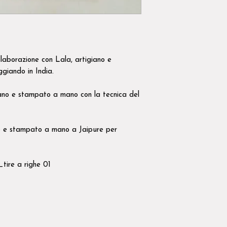
laborazione con Lala, artigiano e
ggiando in India.
no e stampato a mano con la tecnica del
 e stampato a mano a Jaipure per
re a righe 01