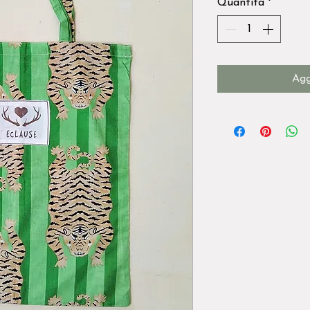
Quantità
*
Agg