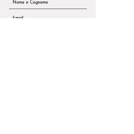
Invia
CANTINA ALPINA s.n.c. di Alessandra Rasetti e
Maurizio Zucca