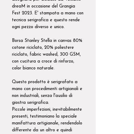
dreaM in occasione del Grangia
Fest 2023. E' stampata a mano con
tecnica serigrafica e questo rende
ogni pezzo diverso e unico.
Borsa Stanley Stella in canvas 80%
cotone riciclato, 20% poliestere
riciclato, fabric washed, 300 GSM,
con cucitura a croce di rinforzo,
color bianco naturale.
Questo prodotto è serigrafato a
mano con procedimenti artigianali e
non industriali, senza l'ausilio di
giostra serigrafica.
Piccole imperfezioni, inevitabilmente
presenti, testimoniano la speciale
manifattura artigianale, rendendolo
differente da un altro e quindi