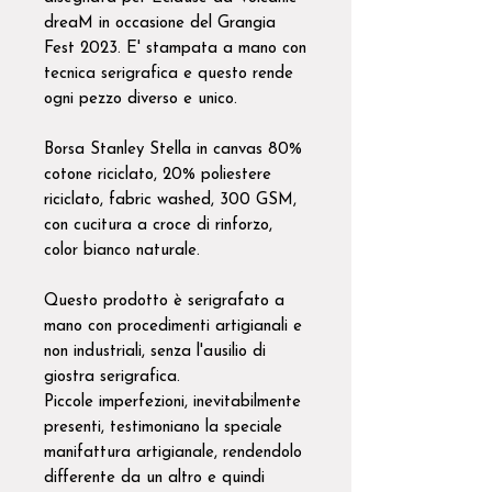
dreaM in occasione del Grangia
Fest 2023. E' stampata a mano con
tecnica serigrafica e questo rende
ogni pezzo diverso e unico.
Borsa Stanley Stella in canvas 80%
cotone riciclato, 20% poliestere
riciclato, fabric washed, 300 GSM,
con cucitura a croce di rinforzo,
color bianco naturale.
Questo prodotto è serigrafato a
mano con procedimenti artigianali e
non industriali, senza l'ausilio di
giostra serigrafica.
Piccole imperfezioni, inevitabilmente
presenti, testimoniano la speciale
manifattura artigianale, rendendolo
differente da un altro e quindi