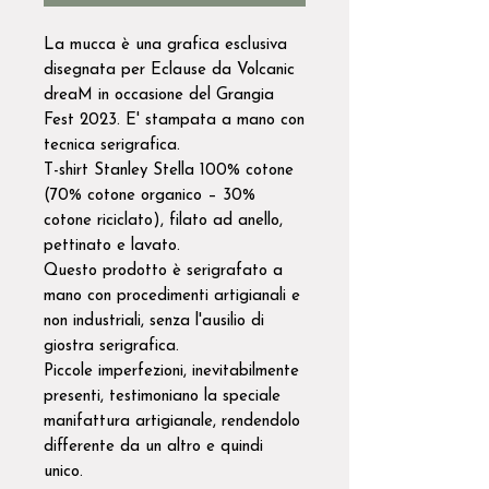
La mucca è una grafica esclusiva
disegnata per Eclause da Volcanic
dreaM in occasione del Grangia
Fest 2023. E' stampata a mano con
tecnica serigrafica.
T-shirt Stanley Stella 100% cotone
(70% cotone organico – 30%
cotone riciclato), filato ad anello,
pettinato e lavato.
Questo prodotto è serigrafato a
mano con procedimenti artigianali e
non industriali, senza l'ausilio di
giostra serigrafica.
Piccole imperfezioni, inevitabilmente
presenti, testimoniano la speciale
manifattura artigianale, rendendolo
differente da un altro e quindi
unico.