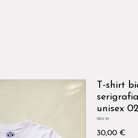
T-shirt b
serigraf
unisex 0
SKU: M
Pre
30,00 €