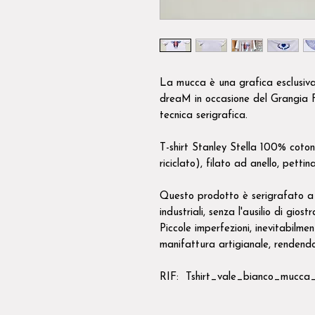
La mucca è una grafica esclusiv
dreaM in occasione del Grangia 
tecnica serigrafica.
T-shirt Stanley Stella 100% cot
riciclato), filato ad anello, pettin
Questo prodotto è serigrafato a 
industriali, senza l'ausilio di giost
Piccole imperfezioni, inevitabilme
manifattura artigianale, rendendo
RIF: Tshirt_vale_bianco_mucc