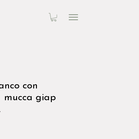
ianco con
ia mucca giap
2
zzo