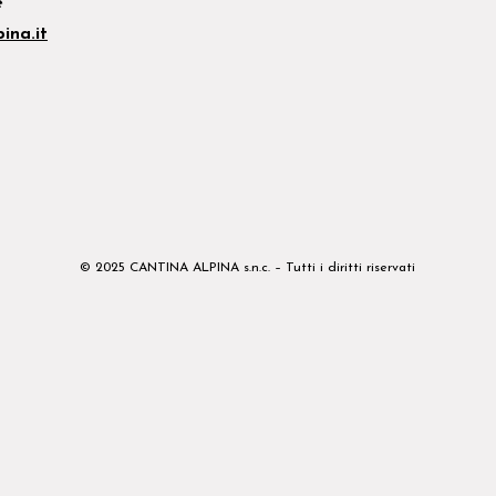
e
ina.it
© 2025 CANTINA ALPINA s.n.c. – Tutti i diritti riservati