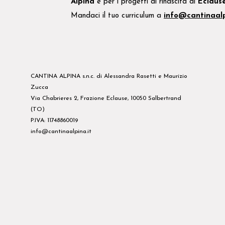
Alpina
e
per i
progetti di rinascita di
Eclaus
Mandaci il tuo
curriculum
a
info@cantinaalp
CANTINA ALPINA s.n.c. di Alessandra Rasetti e Maurizio
Zucca
Via Chabrieres 2, Frazione Eclause, 10050 Salbertrand
(TO)
P.IVA: 11748860019
info@cantinaalpina.it