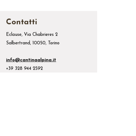
Contatti
Eclause, Via Chabrieres 2
Salbertrand, 10050, Torino
info@cantinaalpina.it
+39 328 944 2592
Lavora con noi
Cerchiamo sempre nuove collaborazioni per
la
Cantina Alpina
e
per i
progetti di
rinascita di
Eclause