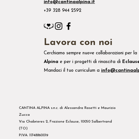
info@cantinaalpina.it
+39 328 944 2592
Lavora con noi
Cerchiamo sempre nuove collaborazioni per la
Alpina
e
per i
progetti di rinascita di
Eclaus
Mandaci il tuo
curriculum
a
info@cantinaalp
CANTINA ALPINA s.n.c. di Alessandra Rasetti e Maurizio
Zucca
Via Chabrieres 2, Frazione Eclause, 10050 Salbertrand
(TO)
P.IVA: 11748860019