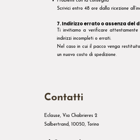
Problemi con la consegna
Scrivici entro 48 ore dalla ricezione all’i
7. Indirizzo errato o assenza del 
Ti invitiamo a verificare attentamente 
indirizzi incompleti o errati.
Nel caso in cui il pacco venga restituit
un nuovo costo di spedizione.
Contatti
Eclause, Via Chabrieres 2
Salbertrand, 10050, Torino