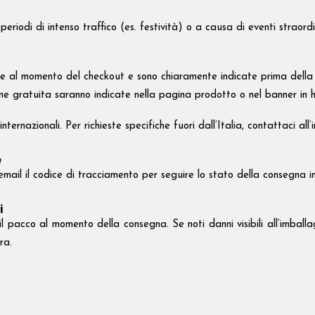
riodi di intenso traffico (es. festività) o a causa di eventi straordin
e al momento del checkout e sono chiaramente indicate prima della 
one gratuita saranno indicate nella pagina prodotto o nel banner in
ernazionali. Per richieste specifiche fuori dall’Italia, contattaci all’
e
 email il codice di tracciamento per seguire lo stato della consegna i
i
il pacco al momento della consegna. Se noti danni visibili all’imball
ra.