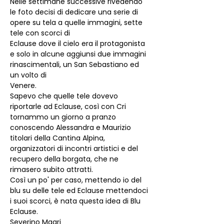
Nelle settimane successive rivedendo 
le foto decisi di dedicare una serie di 
opere su tela a quelle immagini, sette 
tele con scorci di
Eclause dove il cielo era il protagonista 
e solo in alcune aggiunsi due immagini 
rinascimentali, un San Sebastiano ed 
un volto di
Venere.
Sapevo che quelle tele dovevo 
riportarle ad Eclause, così con Cri 
tornammo un giorno a pranzo 
conoscendo Alessandra e Maurizio
titolari della Cantina Alpina, 
organizzatori di incontri artistici e del 
recupero della borgata, che ne 
rimasero subito attratti.
Così un po' per caso, mettendo io del 
blu su delle tele ed Eclause mettendoci 
i suoi scorci, è nata questa idea di Blu 
Eclause.
Severino Magri