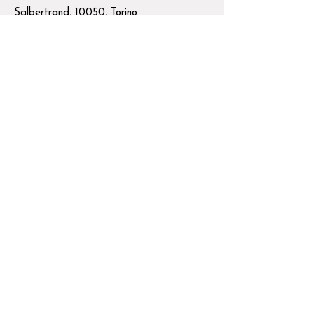
Salbertrand, 10050, Torino
info@cantinaalpina.it
+39 328 944 2592
Lavora con noi
Cerchiamo sempre nuove collaborazioni per
la
Cantina Alpina
e
per i
progetti di
rinascita di
Eclause
Mandaci il tuo
curriculum
a
info@cantinaalpina.it
Scrivici