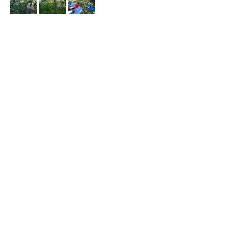
Contatti
Eclause, Via Chabrieres 2
Salbertrand, 10050, Torino
info@cantinaalpina.it
+39 328 944 2592