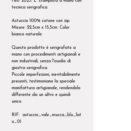
Fest 2023. E' stampata a mano con
tecnica serigrafica.
Astuccio 100% cotone con zip.
Misure: 22,5cm x 15,5cm. Color
bianco naturale.
Questo prodotto è serigrafato a
mano con procedimenti artigianali e
non industriali, senza l'ausilio di
giostra serigrafica.
Piccole imperfezioni, inevitabilmente
presenti, testimoniano la speciale
manifattura artigianale, rendendolo
differente da un altro e quindi
unico.
RIF: astuccio_vale_mucca_blu_lat
o_01