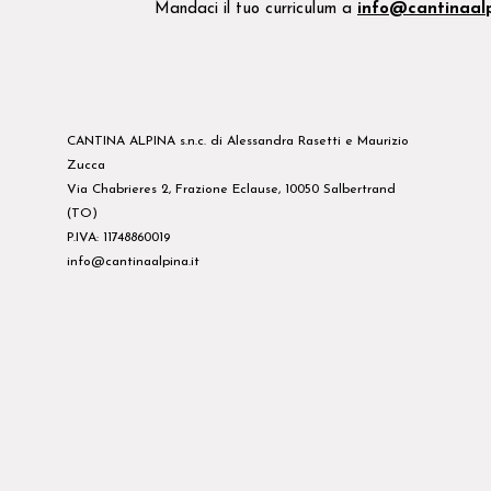
Mandaci il tuo
curriculum
a
info@cantinaalp
CANTINA ALPINA s.n.c. di Alessandra Rasetti e Maurizio
Zucca
Via Chabrieres 2, Frazione Eclause, 10050 Salbertrand
(TO)
P.IVA: 11748860019
info@cantinaalpina.it