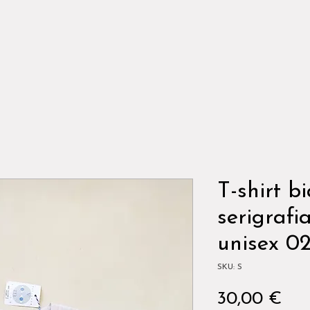
T-shirt b
serigrafi
unisex 0
SKU: S
Pre
30,00 €