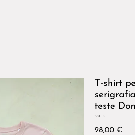
T-shirt p
serigrafi
teste Do
SKU: S
Pre
28,00 €