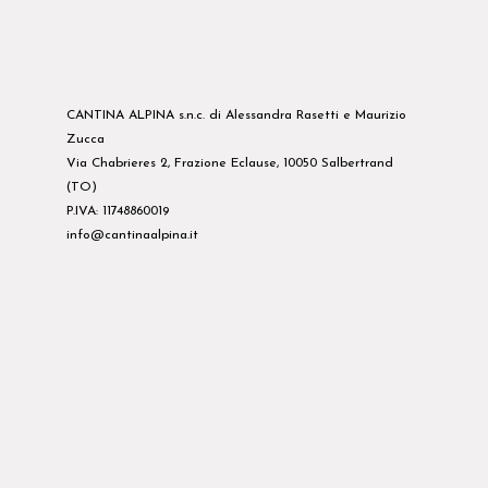
CANTINA ALPINA s.n.c. di Alessandra Rasetti e Maurizio
Zucca
Via Chabrieres 2, Frazione Eclause, 10050 Salbertrand
(TO)
P.IVA: 11748860019
info@cantinaalpina.it