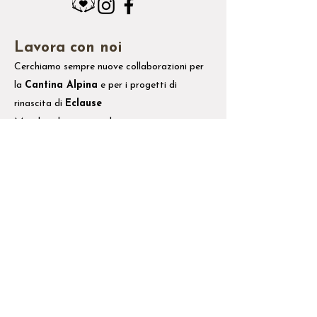
Lavora con noi
Cerchiamo sempre nuove collaborazioni per
la
Cantina Alpina
e
per i
progetti di
rinascita di
Eclause
Mandaci il tuo
curriculum
a
info@cantinaalpina.it
Scrivici