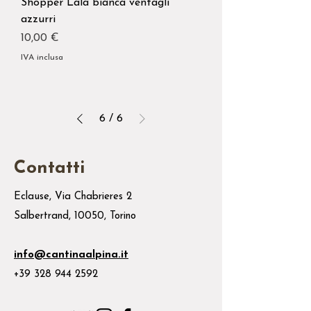
Shopper Lala bianca ventagli
azzurri
Prezzo
10,00 €
IVA inclusa
6
/
6
Contatti
Eclause, Via Chabrieres 2
Salbertrand, 10050, Torino
info@cantinaalpina.it
+39 328 944 2592