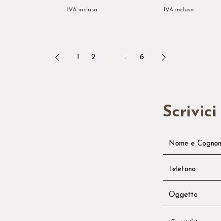
a
IVA inclusa
IVA inclusa
1
2
3
...
6
Scrivici