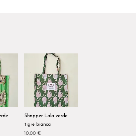
erde
Shopper Lala verde
tigre bianca
Prezzo
10,00 €