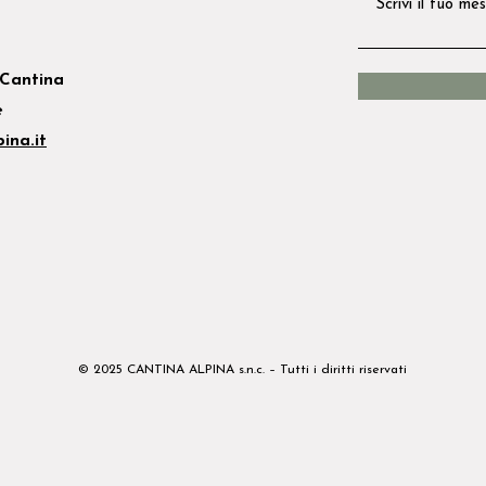
Cantina
e
ina.it
© 2025 CANTINA ALPINA s.n.c. – Tutti i diritti riservati