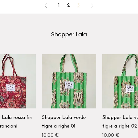
1
2
3
Shopper Lala
Lala rossa firi
Shopper Lala verde
Shopper Lala v
arancioni
tigre a righe 01
tigre a righe 02
Prezzo
Prezzo
10,00 €
10,00 €