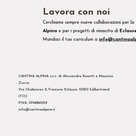
Lavora con noi
Cerchiamo sempre nuove collaborazioni per la
Alpina
e
per i
progetti di rinascita di
Eclaus
Mandaci il tuo
curriculum
a
info@cantinaalp
CANTINA ALPINA s.n.c. di Alessandra Rasetti e Maurizio
Zucca
Via Chabrieres 2, Frazione Eclause, 10050 Salbertrand
(TO)
P.IVA: 11748860019
info@cantinaalpina.it